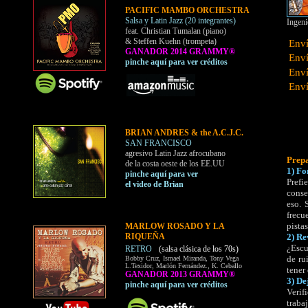
PACIFIC MAMBO ORCHESTRA
Salsa y Latin Jazz (20 integrantes)
Ingeni
feat. Christian Tumalan (piano)
& Steffen Kuehn (trompeta)
Enví
GANADOR 2014 GRAMMY®
Enví
pinche aquí para ver créditos
Enví
Enví
BRIAN ANDRES & the A.C.J.C.
SAN FRANCISCO
agresivo Latin Jazz afrocubano
Prepa
de la costa oeste de los EE.UU
1) Fo
pinche aquí para ver
Prefie
el video de Brian
conse
eso. 
frecu
pista
MARLOW ROSADO Y LA
RIQUEÑA
2) Re
¿Escu
RETRO
(salsa clásica de los 70s)
de ru
Bobby Cruz, Ismael Miranda, Tony Vega
L.Texidor, Marlón Fernández., K. Ceballo
tener
GANADOR 2013 GRAMMY®
3) De
pinche aquí para ver créditos
Verif
traba