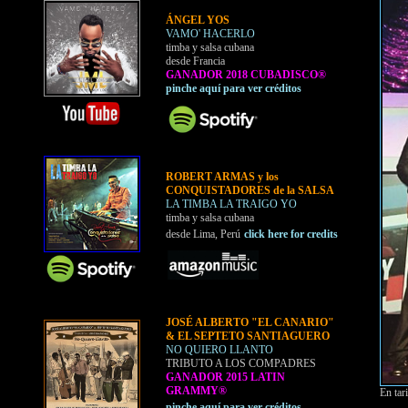
ÁNGEL YOS
VAMO' HACERLO
timba y salsa cubana
desde Francia
GANADOR 2018 CUBADISCO®
pinche aquí para ver créditos
ROBERT ARMAS y los
CONQUISTADORES de la SALSA
LA TIMBA LA TRAIGO YO
timba y salsa cubana
desde Lima, Perú
click here for credits
JOSÉ ALBERTO "EL CANARIO"
& EL SEPTETO SANTIAGUERO
NO QUIERO LLANTO
TRIBUTO A LOS COMPADRES
GANADOR 2015 LATIN
GRAMMY®
En tar
pinche aquí para ver créditos