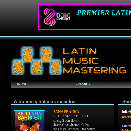
INICIO
PREMIOS
Álbumes y enlaces selectos
Servi
Mic
ZONA FRANKA
SE LLAMA SABROSO
micha
changüí con flow
desde Guantánamo, Cuba
Miemb
feat Omara Portuando, Lina Zamora
NARA