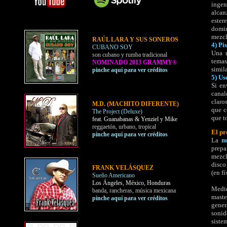
ingen
alcan
ester
domin
mezcl
RAÚL LARA Y SUS SONEROS
4) Pi
CUBANO SOY
Una m
son cubano y rumba tradicional
temas
NOMINADO 2013 GRAMMY®
simil
pinche aquí para ver créditos
5) Us
Si en
canal
claro
M.D. (MACHITO DIFERENTE)
que c
The Project (Deluxe)
que t
feat. Guanabanas & Yenziel y Mike
reggaetón, urbano, tropical
El pr
pinche aquí para ver créditos
La
m
prepa
mezcl
disco
FRANK VELÁSQUEZ
(en fí
Sueño Americano
Los Ángeles, México, Honduras
Medid
banda, rancheras, música mexicana
maste
pinche aquí para ver créditos
gener
sonid
siste