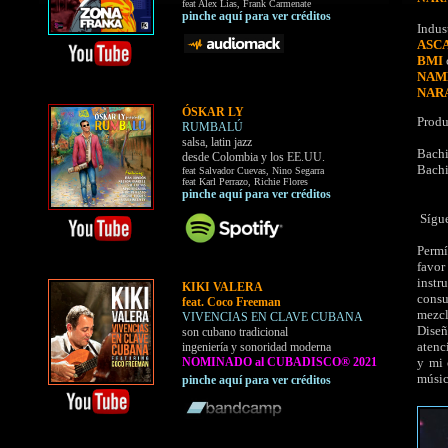
feat Alex Lias, Frank Carmenate
pinche aquí para ver créditos
Indust
ASC
BMI
NA
NAR
ÓSKAR LY
Produ
RUMBALÚ
salsa, latin jazz
Bachi
desde Colombia y los EE.UU.
Bachi
feat Salvador Cuevas, Nino Segarra
feat Karl Perrazo, Richie Flores
pinche aquí para ver créditos
Sígu
Permí
favo
instr
KIKI VALERA
consu
feat. Coco Freeman
mezcl
VIVENCIAS EN CLAVE CUBANA
Diseñ
son cubano tradicional
atenc
ingeniería y sonoridad moderna
NOMINADO al CUBADISCO® 2021
y mi 
músic
pinche aquí para ver créditos