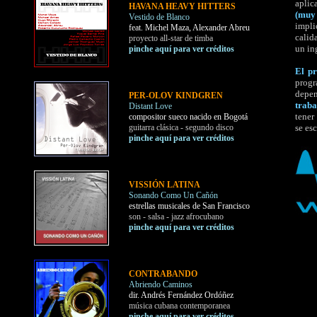
aplic
HAVANA HEAVY HITTERS
(muy 
Vestido de Blanco
impl
feat. Michel Maza, Alexander Abreu
calid
proyecto all-star de timba
un in
pinche aquí para ver créditos
El pr
progr
depen
PER-OLOV KINDGREN
traba
Distant Love
tener
compositor sueco nacido en Bogotá
guitarra clásica - segundo disco
se es
pinche aquí para ver créditos
VISSIÓN LATINA
Sonando Como Un Cañón
estrellas musicales de San Francisco
son - salsa - jazz afrocubano
pinche aquí para ver créditos
CONTRABANDO
Abriendo Caminos
dir. Andrés Fernández Ordóñez
música cubana contemporanea
pinche aquí para ver créditos