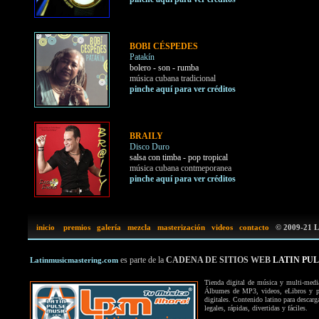
BOBI CÉSPEDES
Patakín
bolero - son - rumba
música cubana tradicional
pinche aquí para ver créditos
BRAILY
Disco Duro
salsa con timba - pop tropical
música cubana contmeporanea
pinche aquí para ver créditos
inicio
premios
galería
mezcla
masterización
videos
contacto
©
2009-21 La
es parte de la
CADENA DE SITIOS WEB
LATIN PU
Latinmusicmastering.com
Tienda digital de música y multi-media
Álbumes de MP3, videos, eLibros y pa
digitales. Contenido latino para descar
legales, rápidas, divertidas y fáciles.